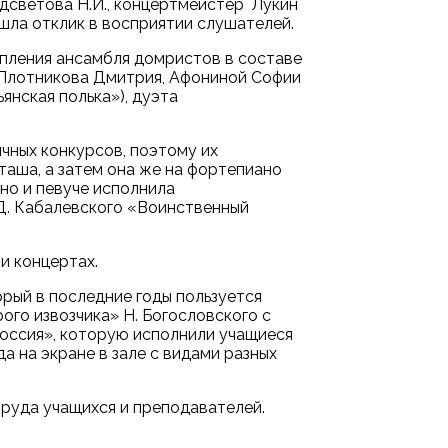
одсветова Н.И., концертмейстер Лукин
ашла отклик в восприятии слушателей.
упления ансамбля домристов в составе
а Плотникова Дмитрия, Афониной Софии
янская полька»), дуэта
чных конкурсов, поэтому их
аша, а затем она же на фортепиано
ьно и певуче исполнила
 Д. Кабалевского «Воинственный
и концертах.
рый в последние годы пользуется
ого извозчика» Н. Богословского с
Россия», которую исполнили учащиеся
а на экране в зале с видами разных
труда учащихся и преподавателей.