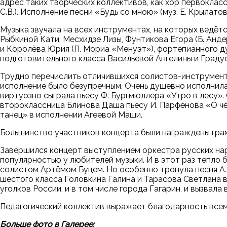
адрес таких творческих коллективов, как хор первоклас
С.В.). Исполнение песни «Будь со мною» (муз. Е. Крылат
Музыка звучала на всех инструментах, на которых ведёт
Рыбкиной Кати, Месхидзе Лизы, Фунтикова Егора (Б. Ан
и Королёва Юрия (П. Мориа «Менуэт»), фортепианного ду
подготовительного класса Васильевой Ангелины и Граду
Трудно перечислить отличившихся солистов-инструмента
исполнение было безупречным. Очень душевно исполнила
виртуозно сыграла пьесу Ф. Бургмюллера «Утро в лесу».
второклассница Блинова Даша пьесу И. Парфёнова «О чё
танец» в исполнении Агеевой Маши.
Большинство участников концерта были награждены грамо
Завершился концерт выступлением оркестра русских наро
популярностью у любителей музыки. И в этот раз тепло 
солистом Артёмом Буцем. Но особенно тронула песня А.
шестого класса Головкина Галина и Тарасова Светлана в
уголков России, и в том числе города Гагарин, и вызвала
Педагогический коллектив выражает благодарность всем
Больше фото в Галерее: