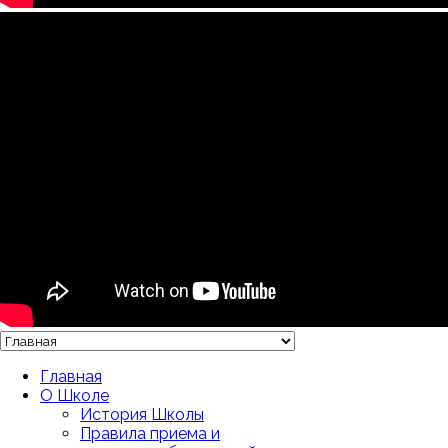
Главная
О Школе
История Школы
Правила приема и