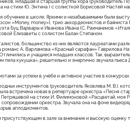
сников, младшая и старшая группы хора (руководитель П
ова на стихи Ю. Энтина ) с солисткой Борисовой Настей н
ся обучение в школе. Яркими и незабываемыми были выст
дерсон «Money, money»), трио аккордеонистов и баянист
эта Буц Варвары и Иванова Ивана (С. Рахманинов «Италь
совой Елизаветы с солистом Балан Степаном.
листов, большинство из них являются лауреатами разли
 романс А. Варламова «Красный сарафан» Гаврилова Нат
 Отличились и учащиеся младших классов. Так, выразител
м пела кукушка», решительно и энергично звучала пьеса
тами за успехи в учёбе и активное участие в конкурсах 
дных инструментов (руководитель Яковлева М. В.), кото
была встречена новая в репертуаре оркестра «Песня стар
 Петряшевой на стихи И. Филимоновой «Расцветай, моя 
 сопровождении оркестра. Звучала она на фоне видеоряд
 взрыв аплодисментов.
 присутствующим в зале за внимание и высокую оценку 