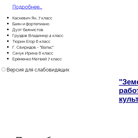
Подробнее...
Каскевич Ян, 7 класс
Баян и фортепиано
Дуэт баянистов
Груздов Владимир 4 класс
Тюрин Егор 6 класс
Г. Свиридов - "Вальс"
Сачук Ирина 6 класс
Ерёменко Матвей 7 класс
Версия для слабовидящих
"Зем
рабо
куль