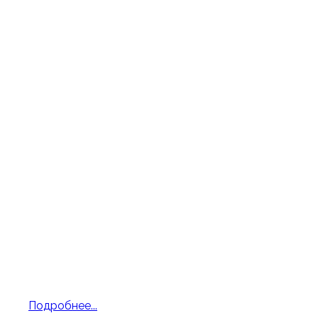
Каскевич Ян, 7 класс
"Трехголосная инвенция" №4, ре минор, И. С.
Бах
Подробнее...