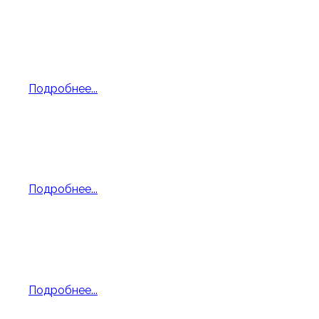
Баян и фортепиано
Яковлева М. В. и Иванова А. Х. "Парижское
танго", К. Брюн
Подробнее...
Дуэт баянистов
Макаров Игорь 5 класс и Яковлева М. В.
"Военный Марш", Г. Свиридов
Подробнее...
Груздов Владимир 4 класс
Балалайка - Русская народная песня "Посею
лебеду на берегу"
Подробнее...