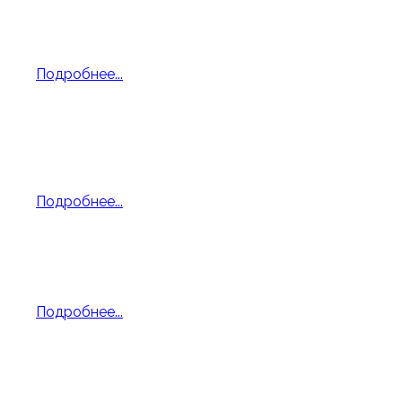
Тюрин Егор 6 класс
Фортепиано - "Вьюга" А. Роули
Подробнее...
Г. Свиридов - "Вальс"
Оркестр русских народных инструментов,
руководитель Яковлева М. В.
Подробнее...
Сачук Ирина 6 класс
"Подмосковные вечера", В. Соловьев-Седой
Подробнее...
Ерёменко Матвей 7 класс
Георгий Свиридов - "Романс"