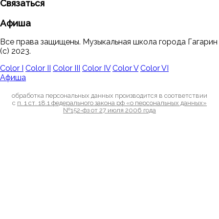
Связаться
Афиша
Все права защищены. Музыкальная школа города Гагарин
(с) 2023.
Color I
Color II
Color III
Color IV
Color V
Color VI
Афиша
обработка персональных данных производится в соответствии
с
п. 1 ст. 18.1 федерального закона рф «о персональных данных»
№152-фз от 27 июля 2006 года